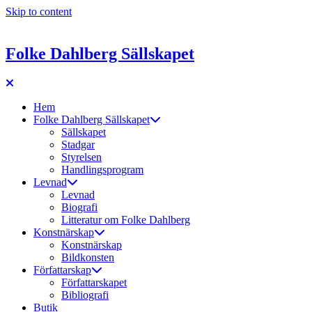
Skip to content
Folke Dahlberg Sällskapet
Hem
Folke Dahlberg Sällskapet
Sällskapet
Stadgar
Styrelsen
Handlingsprogram
Levnad
Levnad
Biografi
Litteratur om Folke Dahlberg
Konstnärskap
Konstnärskap
Bildkonsten
Författarskap
Författarskapet
Bibliografi
Butik