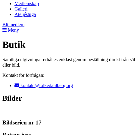
Medlemskap
Galleri
Ateljéstuga
Bli medlem
Meny
Butik
Samtliga utgivningar erhålles enklast genom beställning direkt från sä
eller bild.
Kontakt för förfrågan:
kontakt@folkedahlberg.org
Bilder
Bildserien nr 17
Bateau ivre